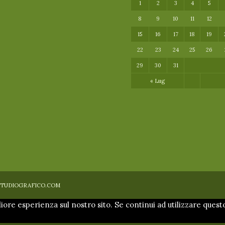
1
2
3
4
5
8
9
10
11
12
15
16
17
18
19
22
23
24
25
26
29
30
31
« Lug
y NRSTUDIOGRAFICO.COM
liore esperienza sul nostro sito. Se continui ad utilizzare quest